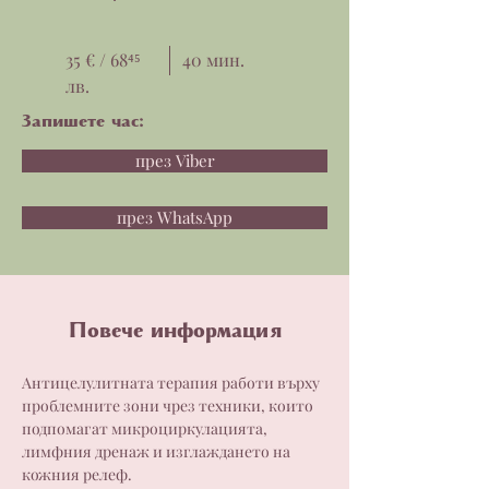
35 € / 68⁴⁵
40 мин.
лв.
Запишете час:
през Viber
през WhatsApp
Повече информация
Антицелулитната терапия работи върху 
проблемните зони чрез техники, които 
подпомагат микроциркулацията, 
лимфния дренаж и изглаждането на 
кожния релеф.