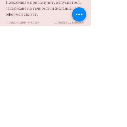
Подходяща е при целулит, отпуснатост, 
задържане на течности и желание за по-
оформен силует.
Предходен масаж
Следващ масаж
студио за масажи и здраве
Контакти
Email: info.bodylinevarna@gmail.com
Телефон "BRIZ": +359885695858
Телефон "MLADOST": +359876188812​
Запазете час - пишете ни във Viber
Viber "BRIZ"
Viber "MLADOST"