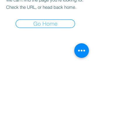
Check the URL, or head back home.
Go Home
студио за масажи и здраве
Контакти
Email: info.bodylinevarna@gmail.com
Телефон "BRIZ": +359885695858
Телефон "MLADOST": +359876188812​
Запазете час - пишете ни във Viber
Viber "BRIZ"
Viber "MLADOST"