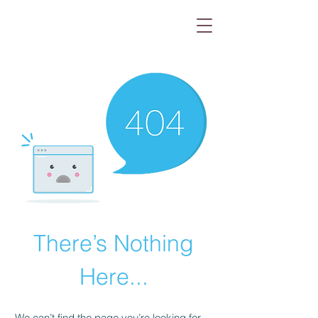
There’s Nothing
Here...
We can’t find the page you’re looking for.