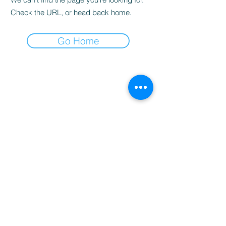
Check the URL, or head back home.
Go Home
студио за масажи и здраве
Контакти
Email: info.bodylinevarna@gmail.com
Телефон "BRIZ": +359885695858
Телефон "MLADOST": +359876188812​
Запазете час - пишете ни във Viber
Viber "BRIZ"
Viber "MLADOST"