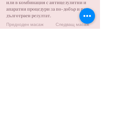
или в комбинация с антицелулитни и 
апаратни процедури за по-добър и по-
дълготраен резултат.
Предходен масаж
Следващ масаж
студио за масажи и здраве
Контакти
Email: info.bodylinevarna@gmail.com
Телефон "BRIZ": +359885695858
Телефон "MLADOST": +359876188812​
Запазете час - пишете ни във Viber
Viber "BRIZ"
Viber "MLADOST"