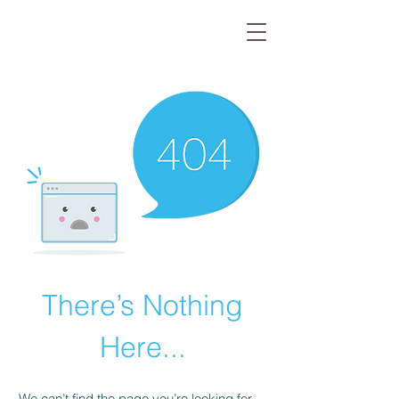
There’s Nothing
Here...
We can’t find the page you’re looking for.