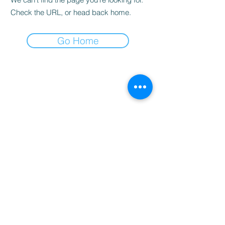
Check the URL, or head back home.
Go Home
студио за масажи и здраве
Контакти
Email: info.bodylinevarna@gmail.com
Телефон "BRIZ": +359885695858
Телефон "MLADOST": +359876188812​
Запазете час - пишете ни във Viber
Viber "BRIZ"
Viber "MLADOST"