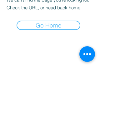
Check the URL, or head back home.
Go Home
студио за масажи и здраве
Контакти
Email: info.bodylinevarna@gmail.com
Телефон "BRIZ": +359885695858
Телефон "MLADOST": +359876188812​
Запазете час - пишете ни във Viber
Viber "BRIZ"
Viber "MLADOST"