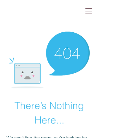
There’s Nothing
Here...
We can’t find the page you’re looking for.