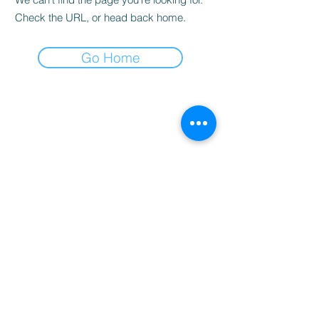
Check the URL, or head back home.
Go Home
студио за масажи и здраве
Контакти
Email: info.bodylinevarna@gmail.com
Телефон "BRIZ": +359885695858
Телефон "MLADOST": +359876188812​
Запазете час - пишете ни във Viber
Viber "BRIZ"
Viber "MLADOST"