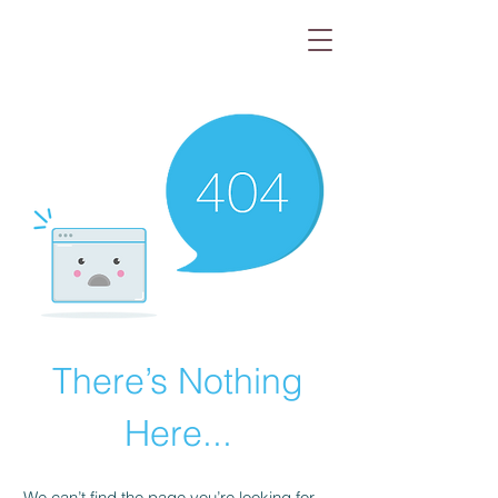
There’s Nothing
Here...
We can’t find the page you’re looking for.