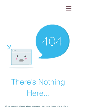
There’s Nothing
Here...
We can’t find the page you’re looking for.