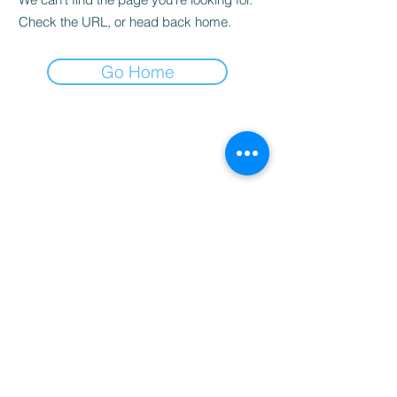
Check the URL, or head back home.
Go Home
студио за масажи и здраве
Контакти
Email: info.bodylinevarna@gmail.com
Телефон "BRIZ": +359885695858
Телефон "MLADOST": +359876188812​
Запазете час - пишете ни във Viber
Viber "BRIZ"
Viber "MLADOST"